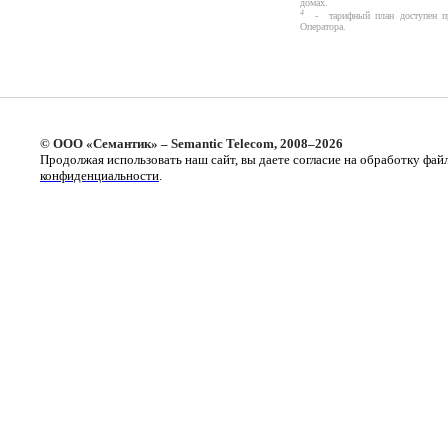
домах.
4
- тарифный план доступен при
Оператора.
© ООО «Семантик» – Semantic Telecom, 2008–2026
Продолжая использовать наш сайт, вы даете согласие на обработку фай
конфиденциальности
.