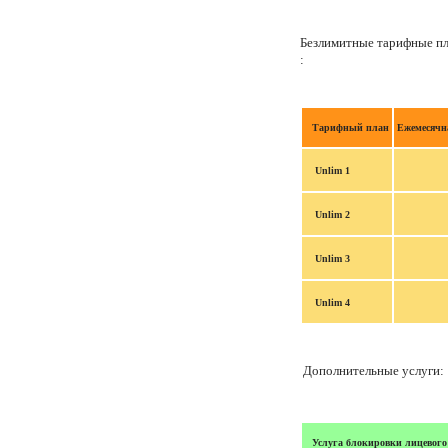
Безлимитные тарифные пл
:
Тарифный план
Ежемесячн
Unlim 1
Unlim 2
Unlim 3
Unlim 4
Дополнительные услуги:
Услуга блокировки лицевого 