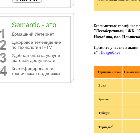
с
Semantic - это
Безлимитные тарифные п
"Лесобережный, "ЖК "Оп
Домашний Интернет
Нахабино, пос. Ильинск
Цифровое телевидение
по технологии IPTV
Примите участие в акции
с"
.
Подробнее
Удобная оплата услуг в
шаговой доступности
Квалифицированная
Тарифный план
Ежемесячн
техническая поддержка
Бриз
Ураган
Тайфун
4
Торнадо