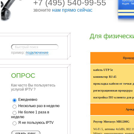
+7 (495) 540-99-55
звоните
нам прямо сейчас
Для физическ
пример:
подключение
Процед
кабель UTP 5e
ОПРОС
коннектор RJ-45
прокладка кабеля от точки 
Как часто Вы пользуетесь
услугой IPTV ?
регистрационная процедура
настройка ПО клиента для р
Ежедневно
Несколько раз в неделю
Аренд
Не более 1 раза в
неделю
Роутер Mercusys MR1200G
Я не пользуюсь IPTV
Wi-Fi 5,
антенны 4x5dBi
802.11
,
Мбит/с, маршрутизатор, комму