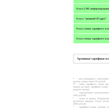
Услуга СМС-информирование
Услуга "внешний IP-адрес"
Услуга смены тарифного пл
Услуга смены тарифного план
Архивные тарифные пл
*
- sms-сообщение о зачислении/
оплаты суммы менее 50 рублей.
**
- смена тарифного плана прои
Заявки на смену тарифного плана 
каждого месяца.
1
- подключение осуществляется 
1000 рублей.
2
- плата за аренду оборудовани
расчетного периода. Услуга дост
2000 рублей.
3
- тарифные планы указаны дл