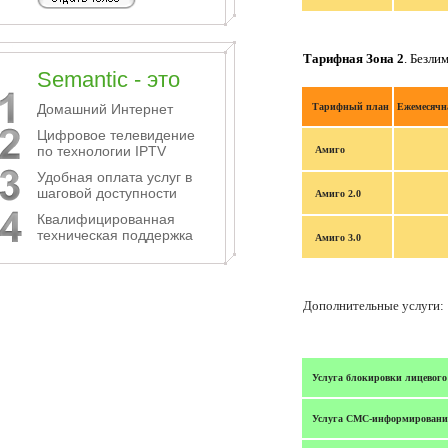
Тарифная Зона 2
. Безли
Semantic - это
Домашний Интернет
Тарифный план
Ежемесячн
Цифровое телевидение
по технологии IPTV
Амиго
Удобная оплата услуг в
шаговой доступности
Амиго 2.0
Квалифицированная
техническая поддержка
Амиго 3.0
Дополнительные услуги:
Услуга блокировки лицевого 
Услуга СМС-
информировани