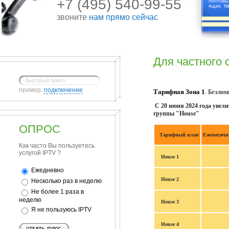
+7 (495) 540-99-55
звоните
нам прямо сейчас
Для частного 
пример:
подключение
Тарифная Зона 1
. Безли
С 20 июня 2024 года увели
группы "House"
ОПРОС
Тарифный план
Ежемесячн
Как часто Вы пользуетесь
услугой IPTV ?
House 1
Ежедневно
House 2
Несколько раз в неделю
Не более 1 раза в
неделю
House 3
Я не пользуюсь IPTV
House 4