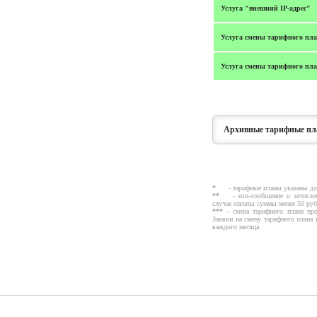
Услуга "внешний IP-адрес"
Услуга смены тарифного пл
Услуга смены тарифного план
Архивные тарифные пл
*
- тарифные планы указаны для 
**
- sms-сообщение о зачисле
случае оплаты суммы менее 50 ру
***
- смена тарифного плана про
Заявки на смену тарифного плана 
каждого месяца.